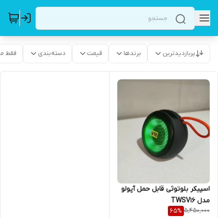
پربازدیدترین
برندها
قیمت
دسته‌بندی
فقط م
اسپیکر بلوتوثی قابل حمل آپولو
مدل TWSV16
5,450,000
65
%