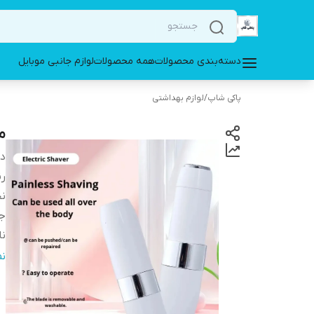
دسته‌بندی محصولات
همه محصولات
لوازم جانبی موبایل
پاکی شاپ
/
لوازم بهداشتی
م
دس
ر
نح
ج
نا
نو
ن
من
طر