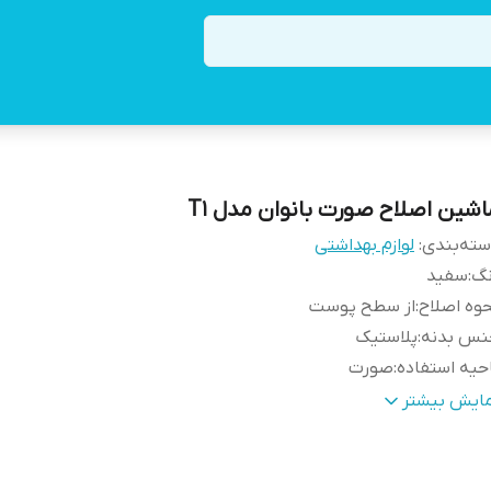
اشین اصلاح صورت بانوان مدل T1
ته‌بندی
:
لوازم بهداشتی
نگ
:
سفید
وه اصلاح
:
از سطح پوست
نس بدنه
:
پلاستیک
حیه استفاده
:
صورت
ع اصلاح‌کننده موی بدن بانوان
:
شیور فویلی
مایش بیشتر
بع انرژی
:
شارژی
احی بدنه
:
ارگونومیک