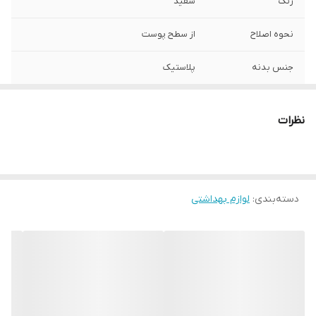
رنگ
سفید
نحوه اصلاح
از سطح پوست
جنس بدنه
پلاستیک
ناحیه استفاده
صورت
نظرات
نوع اصلاح‌کننده
شیور فویلی
موی بدن بانوان
منبع انرژی
شارژی
دسته‌بندی
:
لوازم بهداشتی
طراحی بدنه
ارگونومیک
برند
متفرقه