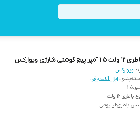
1 ولت 1.5 آمپر پیچ گوشتی شارژی ویوارکس
ند:
ویوارکس
ته‌بندی
:
ابزار آلات برقی
پر
:
1.5
ع باطری
:
12 ولت
نس باطری
:
لیتیومی