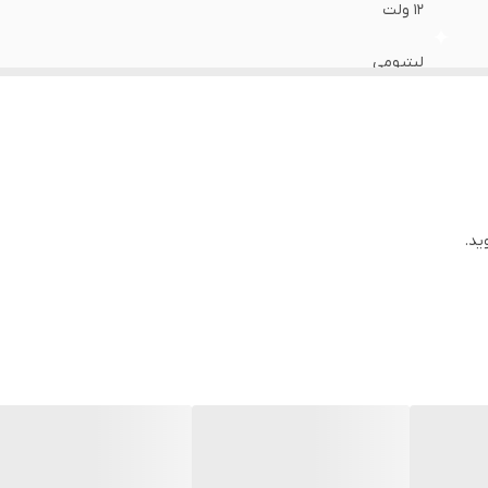
12 ولت
لیتیومی
ید.