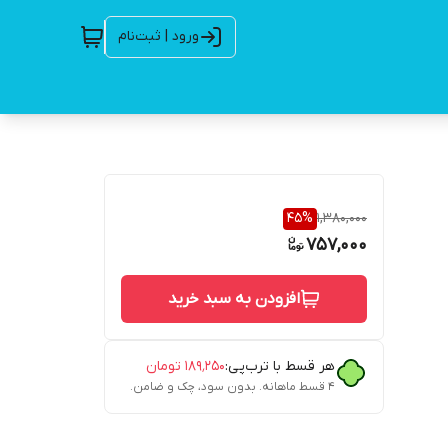
ورود | ثبت‌نام
45
%
1,380,000
757,000
افزودن به سبد خرید
هر قسط با ترب‌پی:
۱۸۹٬۲۵۰
تومان
۴ قسط ماهانه. بدون سود، چک و ضامن.