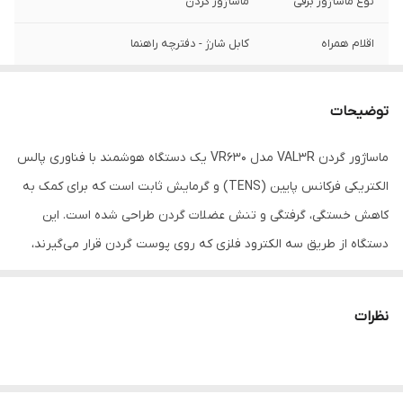
نوع ماساژور برقی
ماساژور گردن
اقلام همراه
کابل شارژ - دفترچه راهنما
منبع انرژی
باتری قابل شارژ
توضیحات
ماساژور گردن VAL3R مدل VR630 یک دستگاه هوشمند با فناوری پالس
الکتریکی فرکانس پایین (TENS) و گرمایش ثابت است که برای کمک به
کاهش خستگی، گرفتگی و تنش عضلات گردن طراحی شده است. این
دستگاه از طریق سه الکترود فلزی که روی پوست گردن قرار می‌گیرند،
پالس‌های الکتریکی ملایمی را به عضلات و اعصاب سطحی منتقل می‌کند
و حسی مشابه ماساژ، ضربه‌های ریتمیک، ورز دادن یا طب سوزنی ایجاد
نظرات
می‌نماید. VR630 دارای ۶ حالت مختلف ماساژ شامل خودکار، طب سوزنی،
ماساژ، ضربه‌ای، ورز دادن و حالت ترکیبی است و کاربر می‌تواند شدت
عملکرد آن را در ۹ سطح مختلف تنظیم کند. همچنین سیستم گرمایش