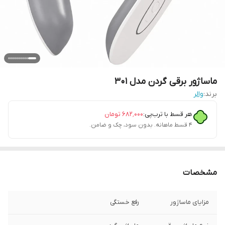
ماساژور برقی گردن مدل 301
برند:
والر
هر قسط با ترب‌پی:
۶۸۲٬۰۰۰
تومان
۴ قسط ماهانه. بدون سود، چک و ضامن.
مشخصات
مزایای ماساژور
رفع خستگی