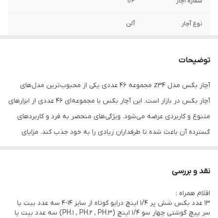
شماره آچار
1/4
نوع آچار
آلن
وزن
1050
توضیحات
جنس کالا
کروم وانادیوم
آچار بکس مدل z34 مجموعه 46 عددی یکی از محبوب‌ترین مدل‌های
ویژگی های آچار
درایور 1/4 اینچ
آچار بکس در بازار است. این آچار بکس با مجموعه‌ای 46 عددی از ابزارهای
اقلام همراه
اقلام همراه 13 عدد بکس شش پر 1/4 اینچ
متنوع و کاربردی عرضه می‌شود. ویژگی‌های منحصر به فرد و کاربردهای
درایو کوتاه از سایز 14-4 سه عدد بیت یا سر پیچ
گسترده آن باعث شده تا طرفداران زیادی را به خود جذب کند. مزایای
گوشتی چهار سو 1/4 اینچ (PH.1 , PH.2 , PH.3)
سه عدد بیت یا سر پیچ گوشتی چهار سو،
استفاده از آچار بکس مدل z34 مجموعه 46 عددی دقت، قدرت و کارایی
هشت وجهی 1/4 اینچ (PZ.1 , PZ.2 , PZ.3) سه
بالا آچار بکس مدل z34 مجموعه 46 عددی با داشتن طراحی و ساختاری
عدد بیت یا سر پیچ گوشتی تخت 1/4
نقد و بررسی
متفاوت با سایر مدل‌ها، از مزایای فراوانی برخوردار است. این آچار بکس با
اقلام همراه :
دقت بالا و قدرت فشار قابل توجه، قادر به انجام وظایف سنگین و دشوار
13 عدد بکس شش پر 1/4 اینچ درایو کوتاه از سایز 14-4 سه عدد بیت یا
در تعمیرات و ساخت و ساز است. همچنین، با تنوع اندازه‌ها و انواع
سر پیچ گوشتی چهار سو 1/4 اینچ (PH.1 , PH.2 , PH.3) سه عدد بیت یا