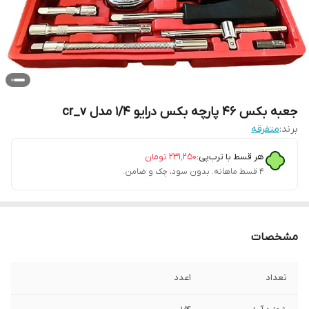
جعبه بکس 46 پارچه بکس درایو 1/4 مدل cr_v
برند:
متفرقه
هر قسط با ترب‌پی:
۲۳۱٬۲۵۰
تومان
۴ قسط ماهانه. بدون سود، چک و ضامن.
مشخصات
تعداد
1عدد