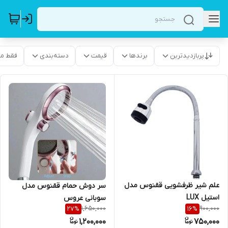
پربازدیدترین
برندها
قیمت
دسته‌بندی
فقط م
علم شیر ظرفشویی ققنوس مدل
سر دوش حمام ققنوس مدل
استیل LUX
سوبانی عروس
1,650,000
900,000
27
%
16
%
1,200,000
750,000