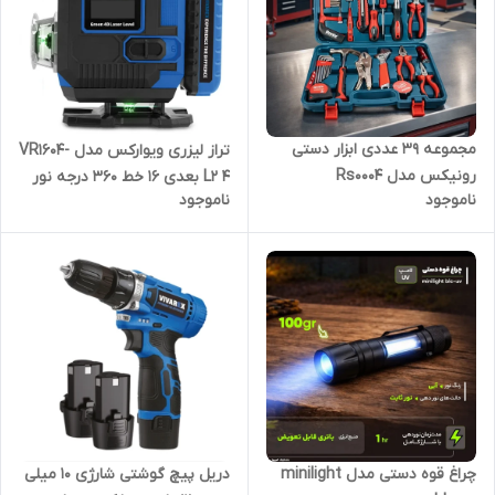
مجموعه 39 عددی ابزار دستی
تراز لیزری ویوارکس مدل VR1604-
رونیکس مدل Rs0004
L2 ۴ بعدی ۱۶ خط ۳۶۰ درجه نور
ناموجود
ناموجود
سبز
دریل پیچ گوشتی شارژی 10 میلی
چراغ قوه دستی مدل minilight