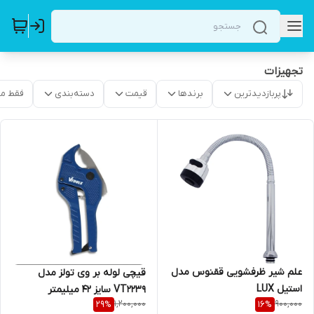
تجهیزات
پربازدیدترین
برندها
قیمت
دسته‌بندی
فقط م
علم شیر ظرفشویی ققنوس مدل
قیچی لوله بر وی تولز مدل
استیل LUX
VT2239 سایز ۴۲ میلیمتر
1,200,000
900,000
29
%
16
%