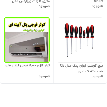
متری 12 ولت ویوارکس مدل
blc-uv
ناموجود
ناموجود
VR1215V-2B دو باطری
کولر گازی 18000 فوجی گلدن فاین
پیچ گوشتی ایران پتک مدل QE
1010 بسته ۷ عددی
ناموجود
ناموجود