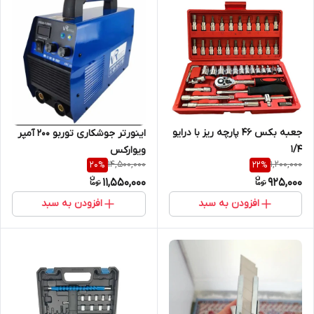
جعبه بکس 46 پارچه ریز با درایو
اینورتر جوشکاری توربو 200 آمپر
1/4
ویوارکس
14,500,000
1,200,000
20
%
22
%
11,550,000
925,000
افزودن به سبد
افزودن به سبد