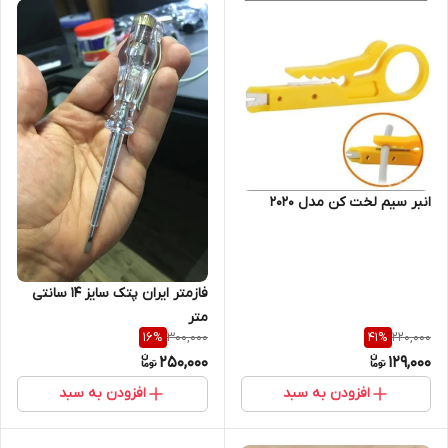
انبر سیم لخت کن مدل 2020
فازمتر ایران پتک سایز 14 سانتی
متر
300,000
220,000
16
%
41
%
250,000
129,000
افزودن به سبد
افزودن به سبد