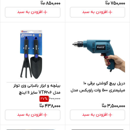
850,000
750,000
افزودن به سبد
افزودن به سبد
دریل پیچ گوشتی برقی 10
بیلچه و ابزار باغبانی وی تولز
میلیمتری 500 وات راویکس مدل
مدل VT4206 سایز 11 اینچ
RX_6601
600,000
27
%
مجموعه 2 عددی
438,000
3,500,000
افزودن به سبد
افزودن به سبد