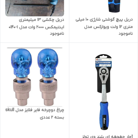
دریل پیچ گوشتی شارژی 10 میلی
دریل چکشی 13 میلیمتری
متری 12 ولت ویوارکس مدل
اینتیمکس 2000 وات مدل 1-0140
ناموجود
ناموجود
VR1215V-2B کارتن تک باطری
چراغ دوچرخه فایر فلایز مدل skull
بسته 2 عددی
آچار جغجغه ای بلند وی تولز