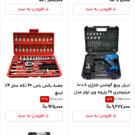
4,500,000
925,000
افزودن به سبد
افزودن به سبد
دریل پیچ گوشتی شارژی 0.8-10
جعبه بکس باس ۴۶ تکه سایز ۱/۴
میلیمتری 29 پارچه وی تولز مدل
اینچ
1,200,000
10,950,000
VT1211-KIT
22
%
15
%
925,000
9,277,000
افزودن به سبد
افزودن به سبد