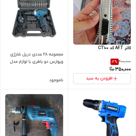
کاتر AF.T کد CT100
مجموعه 28 عددی دریل شارژی
ویوارس دو باطری با لوازم مدل
400,000
12
%
VR12v-2A
350,000
افزودن به سبد
ناموجود