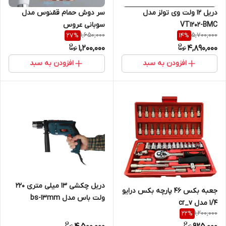
دریل 12 ولت وی تولز مدل
سر دوش حمام ققنوس مدل
VT1202-BMC
سوبانی عروس
1,650,000
5,700,000
27
%
14
%
1,200,000
4,890,000
افزودن به سبد
افزودن به سبد
دریل چکشی 13 میلی متری 220
جعبه بکس 46 پارچه بکس درایو
ولت باس مدل bs-13mm
1/4 مدل cr_v
1,200,000
22
%