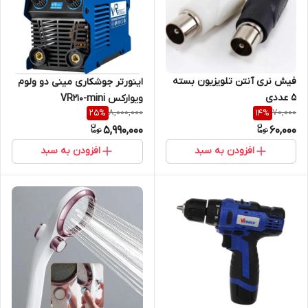
فیش نری آنتن تلویزیون بسته
اینورتر جوشکاری مینی دو ولوم
5 عددی
ویوارکس VR210-mini
8,000,000
70,000
25
%
14
%
5,990,000
60,000
افزودن به سبد
افزودن به سبد