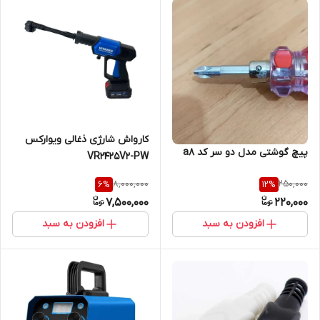
کارواش شارژی ذغالی ویوارکس
پیچ گوشتی مدل دو سر کد a8
VR2425V2-PW
8,000,000
250,000
6
%
12
%
7,500,000
220,000
افزودن به سبد
افزودن به سبد