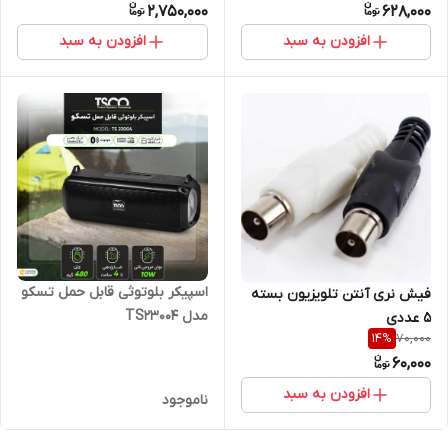
2,750,000
628,000
افزودن به سبد
افزودن به سبد
اسپیکر بلوتوثی قابل حمل تسکو
فیش نری آنتن تلویزیون بسته
مدل TS23004
5 عددی
70,000
14
%
60,000
افزودن به سبد
ناموجود