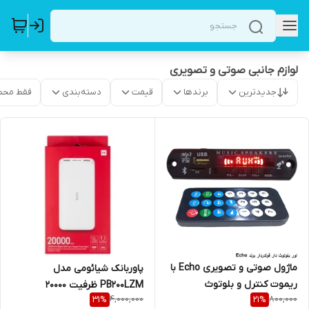
لوازم جانبی صوتی و تصویری
جدیدترین
برندها
قیمت
دسته‌بندی
فقط محص
ماژول صوتی و تصویری Echo با
پاوربانک شیائومی مدل
ریموت کنترل و بلوتوث
PB200LZM ظرفیت 20000
4,000,000
800,000
31
%
21
%
میلی‌آمپر ساعت اصل 18 وات