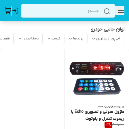
لوازم جانبی خودرو
پربازدیدترین
برندها
قیمت
دسته‌بندی
فقط م
ماژول صوتی و تصویری Echo با
ریموت کنترل و بلوتوث
800,000
21
%