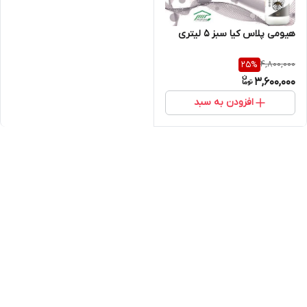
هیومی پلاس کیا سبز 5 لیتری
4,800,000
25
%
3,600,000
افزودن به سبد