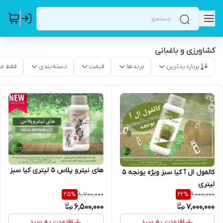
کشاورزی و باغبانی
پربازدیدترین
برندها
قیمت
دسته‌بندی
فقط م
های نیترو پلاس 5 لیتری کیا سبز
کالفول ال آ کیا سبز ویژه یونجه 5
لیتری
8,700,000
9,000,000
25
%
22
%
6,500,000
7,000,000
افزودن به سبد
افزودن به سبد