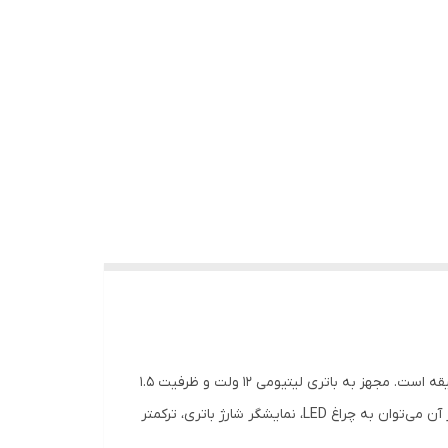
پیچ گوشتی شارژی ویوارکس مدل VR12V-1C، دراری سری پیچگوشتی ابزار حرفه‌ای و قدرتمند با سرعت متغیر 0-350 و 0-1350 دور در دقیقه است. مجهز به باتری لیتیومی 12 ولت و ظرفیت 1.5
آمپر ساعت، این دستگاه با طراحی ارگونومیک و بدنه سیلیکونی، راحتی و دوام را در کارهای طولانی مدت فراهم می‌کند. از ویژگی‌های دیگر آن می‌توان به چراغ LED، نمایشگر شارژ باتری، ترکمتر