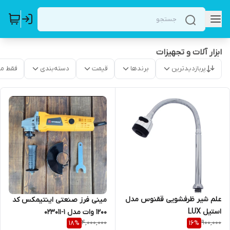
ابزار آلات و تجهیزات
پربازدیدترین
برندها
قیمت
دسته‌بندی
فقط م
علم شیر ظرفشویی ققنوس مدل
مینی فرز صنعتی اینتیمکس کد
استیل LUX
1200 وات مدل 1-023011
4,000,000
900,000
18
%
16
%