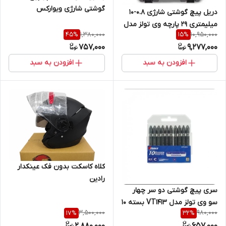
گوشتی شارژی ویوارکس
دریل پیچ گوشتی شارژی 0.8-10
میلیمتری 29 پارچه وی تولز مدل
1,380,000
10,950,000
45
%
15
%
VT1211-KIT
757,000
9,277,000
افزودن به سبد
افزودن به سبد
کلاه کاسکت بدون فک عینکدار
رادین
سری پیچ گوشتی دو سر چهار
سو وی تولز مدل VT1413 بسته 10
3,500,000
980,000
17
%
32
%
عددی
2,880,000
657,000