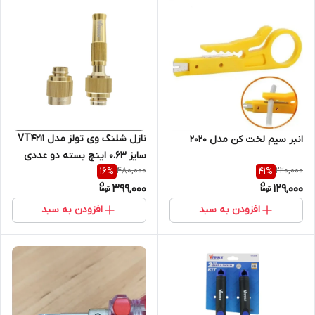
نازل شلنگ وی تولز مدل VT4211
انبر سیم لخت کن مدل 2020
سایز 0.63 اینچ بسته دو عددی
480,000
220,000
16
%
41
%
399,000
129,000
افزودن به سبد
افزودن به سبد