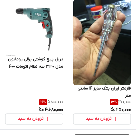
دریل پیچ گوشتی برقی روماتون
مدل 3130 سه نظام اتومات 400
وات
فازمتر ایران پتک سایز 14 سانتی
متر
5,800,000
300,000
19
%
16
%
4,680,000
250,000
افزودن به سبد
افزودن به سبد