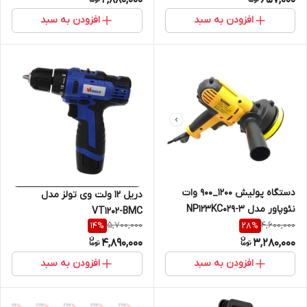
افزودن به سبد
افزودن به سبد
دستگاه پولیش 1200_900 وات
دریل 12 ولت وی تولز مدل
نئوپاور مدل NP123KC029-3
VT1202-BMC
5,700,000
4,600,000
14
%
28
%
4,890,000
3,280,000
افزودن به سبد
افزودن به سبد