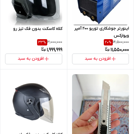
اینورتر جوشکاری توربو 200 آمپر
کلاه کاسکت بدون فک تیز رو
ویوارکس
3,000,000
14,500,000
33
%
20
%
1,999,999
11,550,000
افزودن به سبد
افزودن به سبد