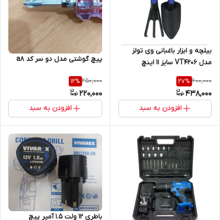
بیلچه و ابزار باغبانی وی تولز
پیچ گوشتی مدل دو سر کد a8
مدل VT4206 سایز 11 اینچ
مجموعه 2 عددی
250,000
600,000
12
%
27
%
220,000
438,000
افزودن به سبد
افزودن به سبد
باطری 12 ولت 1.5 آمپر پیچ