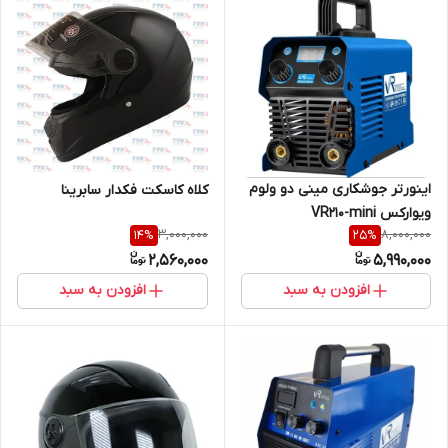
اینورتر جوشکاری مینی دو ولوم
کلاه کاسکت فکدار سابرینا
ویوارکس VR210-mini
3,000,000
8,000,000
14
%
25
%
2,560,000
5,990,000
افزودن به سبد
افزودن به سبد