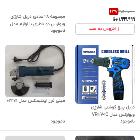
3,500,000
42
%
مجموعه 28 عددی دریل شارژی
1,999,999
ویوارس دو باطری با لوازم مدل
افزودن به سبد
ناموجود
VR12v-2A
مینی فرز اینتیمکس مدل 023011
دریل پیچ گوشتی شارژی
ویوارکس مدل VR12V-1C
ناموجود
ناموجود