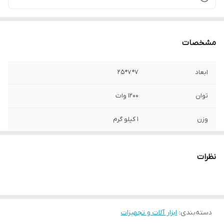
مشخصات
ابعاد
7*7*25
توان
1200 وات
وزن
1 کیلو گرم
سرعت حرکت آزاد
10800
نظرات
مناسب برای
فلزـسنگـچوب
دسته‌بندی
:
ابزار آلات و تجهیزات