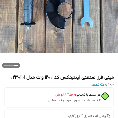
مینی فرز صنعتی اینتیمکس کد 1200 وات مدل 1-023011
برند:
اینتیمکس
هر قسط با ترب‌پی:
۸۱۲٬۵۰۰
تومان
۴ قسط ماهانه. بدون سود، چک و ضامن.
زمان آماده‌سازی
3
روز کاری