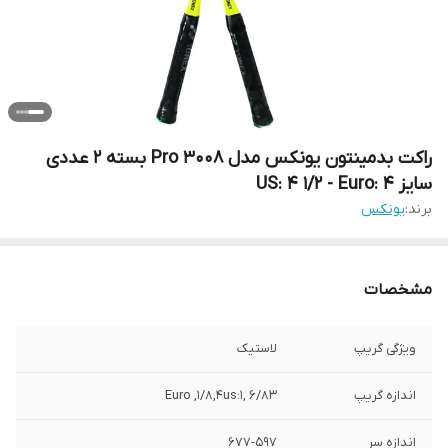
راکت بدمینتون یونکس مدل Pro 3008 بسته 2 عددی
سایز US: 4 1/2 - Euro: 4
برند:
یونکس
مشخصات
ویژگی گریپ
لاستیک
اندازه گریپ
6/83 ,1:Euro ,1/8,4us
اندازه سر
677-597