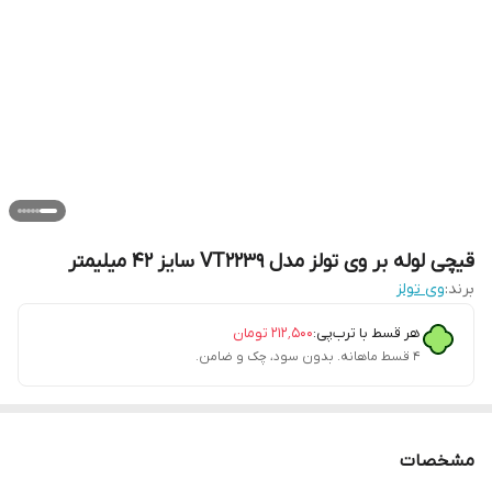
قیچی لوله بر وی تولز مدل VT2239 سایز ۴۲ میلیمتر
برند:
وی تولز
هر قسط با ترب‌پی:
۲۱۲٬۵۰۰
تومان
۴ قسط ماهانه. بدون سود، چک و ضامن.
مشخصات