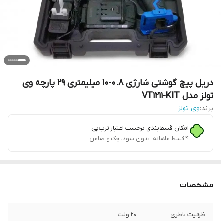
دریل پیچ گوشتی شارژی 0.8-10 میلیمتری 29 پارچه وی
تولز مدل VT1211-KIT
برند:
وی تولز
امکان قسط‌بندی برحسب اعتبار ترب‌پی
۴ قسط ماهانه. بدون سود، چک و ضامن.
مشخصات
ظرفیت باطری
20 ولت