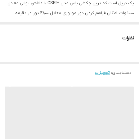
یک دریل است که دریل چکشی باس مدل GSB13 با داشتن توانی معادل
1000 وات، امکان فراهم کردن دور موتوری معادل 4800 دور در دقیقه
درحالت آزاد و امکان دریل کاری چکشی قدرتی و ایجاد حفره در انواع سطح
چوب، آهن و بتن گزینه مناسبی برای دریل در رنج قدرتی متوسط به بالا
نظرات
می‌باشد. همچنین به دلیل داشتن قابلیت چپگرد-راستگرد و همچنین
سه نظام آچارخور بادوام، دریل چکشی 1000 وات BOSS یکی از اعضای
قدرتمند و ماندگار مجموعه ابزار شما خواهد بود. با طراحی ارگونومیک آن،
دسته‌بندی
:
تجهیزات
خستگی ناشی از کار با آن کاهش یافته و بدنه ضدلغزش آن ایمنی کارشما
را تضمین خواهد کرد.