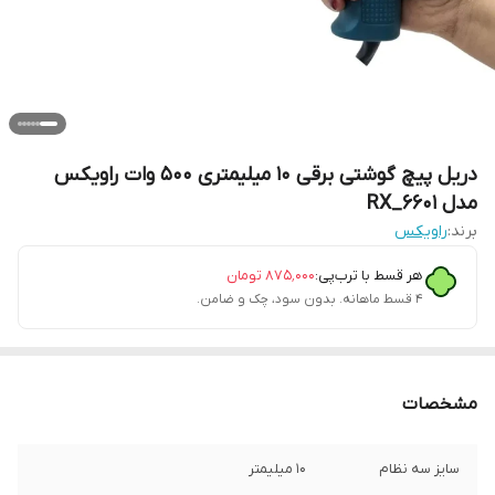
دریل پیچ گوشتی برقی 10 میلیمتری 500 وات راویکس
مدل RX_6601
برند:
راویکس
هر قسط با ترب‌پی:
۸۷۵٬۰۰۰
تومان
۴ قسط ماهانه. بدون سود، چک و ضامن.
مشخصات
سایز سه نظام
10 میلیمتر