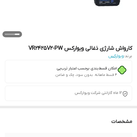
کارواش شارژی ذغالی ویوارکس VR2425V2-PW
برند:
ویوارکس
امکان قسط‌بندی برحسب اعتبار ترب‌پی
۴ قسط ماهانه. بدون سود، چک و ضامن.
12 ماه گارانتی شرکت ویوارکس
مشخصات