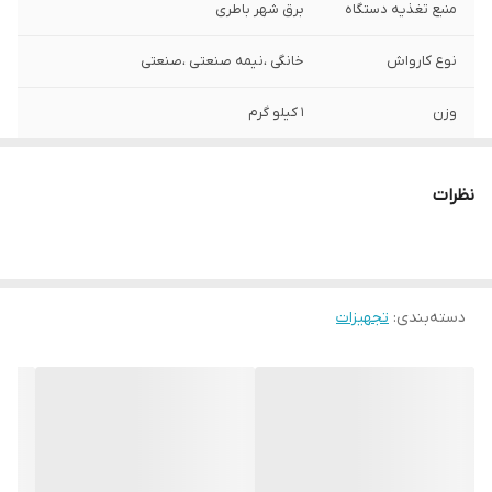
منبع تغذیه دستگاه
برق شهر باطری
نوع کارواش
خانگی ،نيمه صنعتى ،صنعتی
وزن
1 کیلو گرم
ابعاد
10*25*27 سانتیمتر
نظرات
قدرت فشار آب
25 بار
توان موتور
20 وات - 4 آمپر
دسته‌بندی
:
تجهیزات
حداکثر دبی آب
3.5 لیتر
ویژگی کارواش
قابلیت مکش خودکار آب
حداکثر دمای آب
40 درجه سانتیگراد