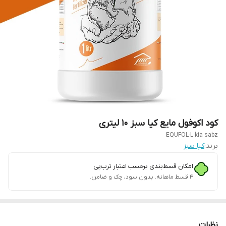
کود اکوفول مایع کیا سبز 10 لیتری
EQUFOL-L kia sabz
برند:
کیا سبز
امکان قسط‌بندی برحسب اعتبار ترب‌پی
۴ قسط ماهانه. بدون سود، چک و ضامن.
نظرات