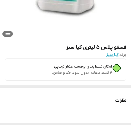
فسفو پلاس 5 لیتری کیا سبز
برند:
کیا سبز
امکان قسط‌بندی برحسب اعتبار ترب‌پی
۴ قسط ماهانه. بدون سود، چک و ضامن.
نظرات