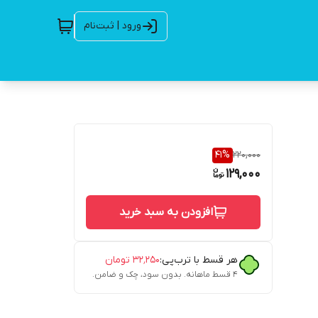
ورود | ثبت‌نام
41
%
220,000
129,000
افزودن به سبد خرید
هر قسط با ترب‌پی:
۳۲٬۲۵۰
تومان
۴ قسط ماهانه. بدون سود، چک و ضامن.