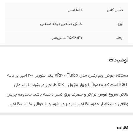
جنس کابل
غالبا مس
نوع
خانگی صنعتی نیمه صنعتی
ابعاد
۲۵x۱۶x۳۰ سانتی‌متر
وزن
۲ کیلوگرم
توضیحات
انبر
دارد
دستگاه جوش ویوارکس مدل VR200-Turbo یک اینورتر ۲۰۰ آمپر بر پایه
IGBT است که معمولاً با چهار ماژول IGBT طراحی می‌شود تا راندمان
بالاتر، شروع قوس نرم‌تر و مصرف برق کمتر داشته باشد. محدوده جریان
واقعی دستگاه از حدود ۲۰ آمپر شروع می‌شود و تا حوالی ۱۸۰ تا ۲۰۰ آمپر
ادامه پیدا می‌کند و در کارکرد واقعی قدرت کافی برای الکترود ۲/۵ و ۳
به‌صورت دائم و الکترود ۴ به‌صورت مقطعی دارد. این طیف کاربری آن را
نظرات
برای تعمیرات ساختمانی، جوشکاری قوطی، رابیتس، پروفیل، شاسی سبک