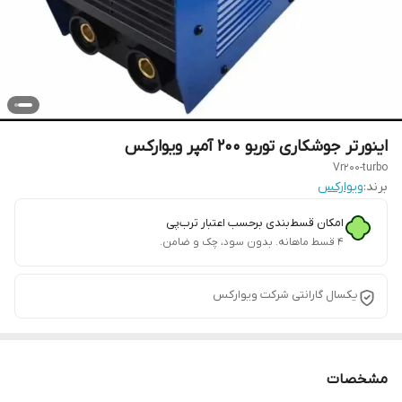
اینورتر جوشکاری توربو 200 آمپر ویوارکس
Vr200-turbo
برند:
ویوارکس
امکان قسط‌بندی برحسب اعتبار ترب‌پی
۴ قسط ماهانه. بدون سود، چک و ضامن.
یکسال گارانتی شرکت ویوارکس
مشخصات