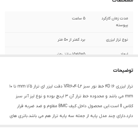
مشخصات
مدت زمان کارکرد
5 ساعت
پیوسته
نوع تراز لیزری
برد کمتر از 50 متر
ابعاد
15x15x5 سانتی‌متر
وزن
0.8 کیلوگرم
توضیحات
تعداد خط لیزر
16
تراز لیزری 4D ۱۶ خط نور سبز VR1604-L2 دقت لیزر ای تراز 1/5 mm تا 10
mm می باشد و محدوده خط تراز آن ۳ اینچ بوده و نوع لیز آنر سبز
تعداد نقطه لیزر
3
کلاس II است.این محصول داخل کیف BMC مقاوم و ضد ضربه قرار
دقت
3
دارد.دارای چند مدل پایه از جمله سه پایه تراز هم می باشد.باتری های
این دستگاه از نوع لیتیوم با ظرفیت 3600 میلی آمپر است و دارای دو
نوع لیزر
Class 2
باتری و شارژر تایپ C می باشد.بدنه دستگاه دارای پوشش TPR جهت