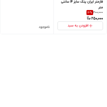
فازمتر ایران پتک سایز 14 سانتی
متر
300,000
16
%
250,000
افزودن به سبد
ناموجود