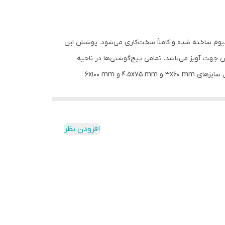
لاد کروم - وانادیوم ساخته شده و کاملاً سخت‌کاری می‌شود. پوشش این
جهت آویز می‌باشد. تمامی پیچ‌گوشتی‌ها در ناحیه
نوک ابزار دارای خاصیت مغناطیسی هستند. این محصول مطابق با استاندارد ISO 2380-1 و ISO 2380-2 تولید می‌شود. این مجموعه شامل سایزهای 3x60 mm و 4.5x75 mm و 6x100 mm
افزودن نظر